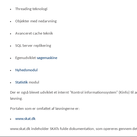
Threading teknologi
Objekter med nedarvning
Avanceret cache teknik
SQL Server replikering
Egenudviklet
søgemaskine
Nyhedsmodul
Statistik
modul
Der er også blevet udviklet et internt "Kontrol informationssystem" (Kinfo) ti
løsning.
Portalen som er omfattet af løsningerne er:
www.skat.dk
www.skat.dk indeholder SKATs fulde dokumentation, som opereres gennem de