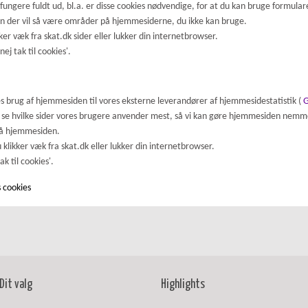
fungere fuldt ud, bl.a. er disse cookies nødvendige, for at du kan bruge formula
 men der vil så være områder på hjemmesiderne, du ikke kan bruge.
kker væk fra skat.dk sider eller lukker din internetbrowser.
nej tak til cookies'.
s brug af hjemmesiden til vores eksterne leverandører af hjemmesidestatistik (
G
t se hvilke sider vores brugere anvender mest, så vi kan gøre hjemmesiden nemmere
på hjemmesiden.
u klikker væk fra skat.dk eller lukker din internetbrowser.
ak til cookies'.
s cookies
Dit valg
Highlights