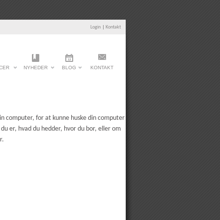
Login
|
Kontakt
CER
NYHEDER
BLOG
KONTAKT
in computer, for at kunne huske din computer
du er, hvad du hedder, hvor du bor, eller om
r.