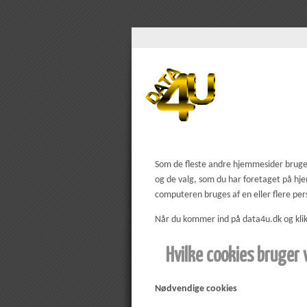
Som de fleste andre hjemmesider bruger
og de valg, som du har foretaget på hje
computeren bruges af en eller flere pe
Når du kommer ind på data4u.dk og klikk
Hvilke cookies bruger 
Nødvendige cookies