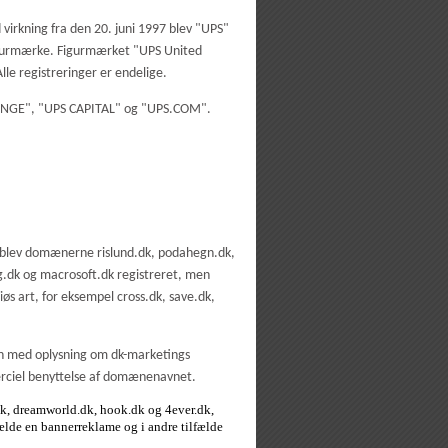
virkning fra den 20. juni 1997 blev "UPS"
g figurmærke. Figurmærket "UPS United
le registreringer er endelige.
HANGE", "UPS CAPITAL" og "UPS.COM".
 blev domænerne rislund.dk, podahegn.dk,
lg.dk og macrosoft.dk registreret, men
s art, for eksempel cross.dk, save.dk,
en med oplysning om dk-marketings
erciel benyttelse af domænenavnet.
.dk, dreamworld.dk, hook.dk og 4ever.dk,
fælde en bannerreklame og i andre tilfælde