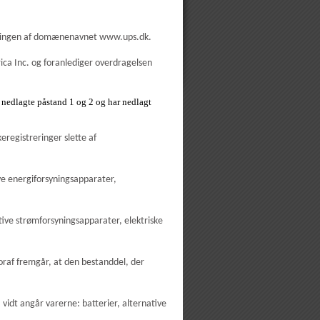
treringen af domænenavnet www.ups.dk.
rica Inc. og foranlediger overdragelsen
. nedlagte påstand 1 og 2 og har nedlagt
eregistreringer slette af
ve energiforsyningsapparater,
tive strømforsyningsapparater, elektriske
voraf fremgår, at den bestanddel, der
vidt angår varerne: batterier, alternative