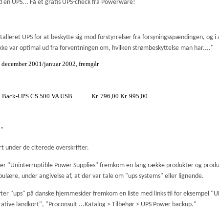
d en UPS... Få et gratis UPS-check fra Powerware!
talleret UPS for at beskytte sig mod forstyrrelser fra forsyningsspændingen, og i a
kke var optimal ud fra forventningen om, hvilken strømbeskyttelse man har...."
et december 2001/januar 2002, fremgår
Back-UPS CS 500 VA USB ........... Kr. 796,00 Kr. 995,00...
."
t under de citerede overskrifter.
er "Uninterruptible Power Supplies" fremkom en lang række produkter og prod
ære, under angivelse af, at der var tale om "ups systems" eller lignende.
er "ups" på danske hjemmesider fremkom en liste med links til for eksempel "U
tive landkort", "Proconsult ...Katalog > Tilbehør > UPS Power backup."