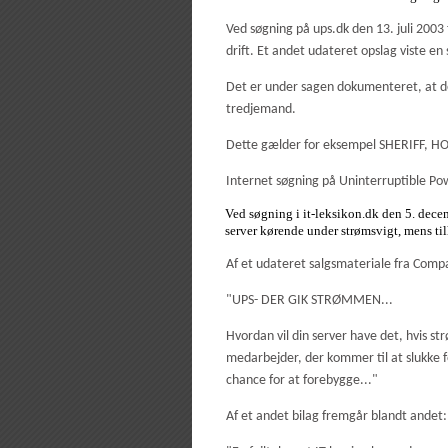
Ved søgning på ups.dk den 13. juli 20
drift. Et andet udateret opslag viste
Det er under sagen dokumenteret, at de
tredjemand.
Dette gælder for eksempel SHERIFF
Internet søgning på Uninterruptible Pow
Ved søgning i it-leksikon.dk den 5. dec
server kørende under strømsvigt, mens tilh
Af et udateret salgsmateriale fra Comp
"UPS- DER GIK STRØMMEN...
Hvordan vil din server have det, hvis s
medarbejder, der kommer til at slukke 
chance for at forebygge..."
Af et andet bilag fremgår blandt andet: