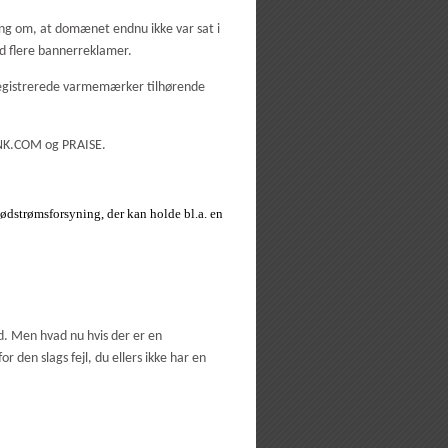
ng om, at domænet endnu ikke var sat i
d flere bannerreklamer.
 registrerede varmemærker tilhørende
K.COM og PRAISE.
ødstrømsforsyning, der kan holde bl.a. en
d. Men hvad nu hvis der er en
en slags fejl, du ellers ikke har en