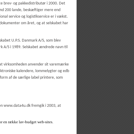
e brev- og pakkedistributør i 2000. Det
end 200 lande, beskæftiger mere end
nal service og logistikservice er i vækst.
 dokumenter om året, og at selskabet har
lskabet U.P.S. Danmark A/S, som blev
rk A/S i 1989. Selskabet ændrede navn til
, at virksomheden anvender sit varemærke
ktroniske kalendere, lommelygter og edb
orm af de særlige label printere, som
den www.data4u.dk fremgik i 2003, at
or en række lav-budget web-sites.