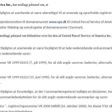
ica Inc.,
har nedlagt påstand om, at
lpligtes at anerkende at være uberettiget til at anvende og opretholde regis
 ejendomsretten til domænenavnet
www.ups.dk
til United Parcel Service of Ame
rvalter tildeling og overdragelse af domænenavne i Danmark.
 nedlagt påstand om frifindelse over for den af United Parcel Service of America Inc
. tilpligtes at anerkende at være forpligtet til at lade nedenstående ordvaremærk
de nedenstående varer:
r VR 1999 02415 (7. juli 1999), for så vidt angår varerne: batterier, alternati
r VR 1999 02223 (15. juni 1990), for så vidt angår varerne: batterier, alterna
.
 tilpligtes at foranledige, at der i varemærkeregisteret indføjes en disclaimer, h
a varemærkebeskyttelsen for så vidt angår nedenstående varemærker og varer:
vice
", registreringsnummer VR 2000 04808 (24. oktober 2000), for klasse 9 for så 
ngsog impulsbeskyttere.