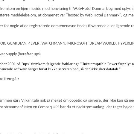
03 fremkom en hjemmeside med henvisning til Web-Hotel Danmark og med oplysni
 en større meddelelse om, at domænet var "hosted by Web-Hotel Danmark", og me
r for nogle af de registrerede domænenavne findes tilsvarende eller lignende
, HOOK, GUARDIAN, 4EVER, WATCHMANN, MICROSOFT, DREAMWORLD, HYPERLIN
er Supply (herefter ups)
ember 2001 på "ups" fremkom følgende forklaring:
"Uninterruptible Power Supply: n
ørende software sørger for at lukke serveren ned, så der ikke sker datatab."
aq fremgår:
trømmen går? Vi kan tale nok så meget om oppetid og servere, der ikke kan gå ne
for strømmen? Men en Compaq UPS har du et nødstrømsanlæg, der tager højde for d