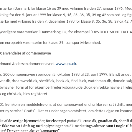
rmærke i Danmark for klasse 16 og 39 med virkning fra den 27. januar 1976. Med 
irkning fra den 5. januar 1999 for klasse 9, 16, 35, 36, 38, 39 og 42 som ord- o
ærke med virkning fra den 7. december 1998 for klasse 9, 35, 36, 38, 39 og 42. Al
00 yderligere varemærker i Danmark og EU, for eksempel "UPS DOCUMENT EXC
som europæisk varemærke for klasse 39, transportvirksomhed.
 og anvendelse af domænenavne
 Nordmand Andersen domænenavnet
www.ups.dk
.
. 200 domænenavne i perioden 5. oktober 1998 til 23. april 1999. Blandt andet
ever.dk, dreamworld.dk, sheriff.dk, hook.dk, find-it.dk, watchman.dk, domain-sa
avne i form af for eksempel frederiksborgguide.dk og en række navne af religiø
k og christ.dk, blev registeret.
001 fremkom en meddelelse om, at domænenavnet endnu ikke var sat i drift, m
er ny service! Gratis". Det er under sagen omtvistet, om dette udgør en komm
e af de øvrige hjemmesider, for eksempel praise.dk, cross.dk, guardian.dk, sheriff
e ikke var sat i drift og med oplysninger om
dk-marketings adresse samt i nogle til
igt! Der var ingen aktive kampagner".