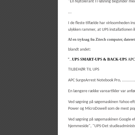
"En fejltolerant IT-løsning begynder me
...
I de fleste tilfælde har virksomheden ins
ulykken rammer, at UPS installationen i
Af en tryksag fra Zitech computer, dater
blandt andet:
"...
UPS SMART-UPS & BACK-UPS
APC 
TILBEHØR TIL UPS
APC SurgeArrest Notebook Pro, ..........
En længere række vareartikler var anfør
Ved søgning på søgemaskinen Yahoo eft
Power og MicroDowell som de mest popul
Ved søgning på søgemaskinen Google eft
hjemmeside", "UPS-Det studieadministra