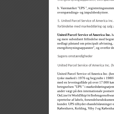
b. Varemærket "UPS
", registreringsnumme
overspændings- og impulsbeskyttere.
5. United Parcel Service of America In
forbindelse med markedsføring og salg 
United Parcel Service of America Inc.
h
og mere subsidiært frifindelse mod begræn
nedlagt påstand om principalt afvisning, 
energiforsyningsapparater", og overfor d
Sagens omstændigheder
United Parcel Service of America Inc. (
United Parcel Service of America Inc. (h
tyske marked i 1976 og begyndte i 1980'e
med en leveringsflåde på over 17.000 køre
betegnelsen "UPS " i markedsføringsøjeme
andet vægt på den internationale postser
OnLine
WorldShip
flerbrugersoftwar
TM
TM
oprettelse af labels, forsendelsesdokumen
kunder. UPS tilbyder ehandelsløsninger 
København, Kolding, Viby J og Københa