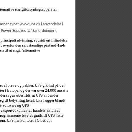
lternative energiforsyningsapparater,
domænenavnet www.ups.dk i anvendelse i
l Power Supplies (UPSanordninger).
incipalt afvisning, subsidiært frifindelse
r", overfor den selvstændige påstand 4 a-b
n til at angå "alternative
er af breve og pakker. UPS gik ind på det
er i Europa, og der var over 24.000 ansatte
nder sagen ubestridt, at UPS anvender
æg til belysning heraf. UPS lægger blandt
software og UPS
TM
r, eksportdokumenter, handelsfakturaer,
rogrammerne leveres gratis til UPS' faste
om. UPS har kontorer i Glostrup,