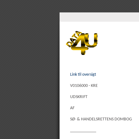
Link til oversigt
V0106000 - KRE
UDSKRIFT
AF
SØ- & HANDELSRETTENS DOMBOG
____________