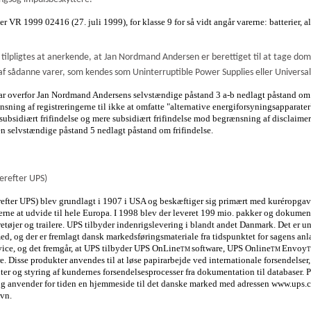
r VR 1999 02416 (27. juli 1999), for klasse 9 for så vidt angår varerne: batterier, a
c. tilpligtes at anerkende, at Jan Nordmand Andersen er berettiget til at tage 
af sådanne varer, som kendes som Uninterruptible Power Supplies eller Universa
ar overfor Jan Nordmand Andersens selvstændige påstand 3 a-b nedlagt påstand om pr
sning af registreringerne til ikke at omfatte "alternative energiforsyningsapparate
subsidiært frifindelse og mere subsidiært frifindelse mod begrænsning af disclaimere
en selvstændige påstand 5 nedlagt påstand om frifindelse.
herefter UPS)
erefter UPS) blev grundlagt i 1907 i USA og beskæftiger sig primært med kuréropgav
rne at udvide til hele Europa. I 1998 blev der leveret 199 mio. pakker og dokument
tøjer og trailere. UPS tilbyder indenrigslevering i blandt andet Danmark. Det er u
d, og der er fremlagt dansk markedsføringsmateriale fra tidspunktet for sagens anl
vice, og det fremgår, at UPS tilbyder UPS OnLine
software, UPS Online
Envoy
TM
TM
e. Disse produkter anvendes til at løse papirarbejde ved internationale forsendelse
ter og styring af kundernes forsendelsesprocesser fra dokumentation til databaser. P
og anvender for tiden en hjemmeside til det danske marked med
adressen www.ups.c
vn.