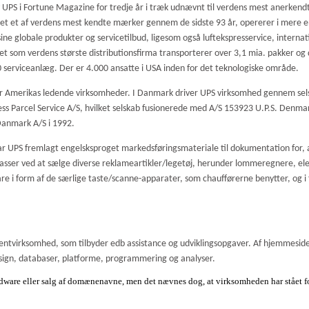
 UPS i Fortune Magazine for tredje år i træk udnævnt til verdens mest anerkendt
let et af verdens mest kendte mærker gennem de sidste 93 år, opererer i mere 
ine globale produkter og servicetilbud, ligesom også luftekspresservice, internatio
et som verdens største distributionsfirma transporterer over 3,1 mia. pakker og
0 serviceanlæg. Der er 4.000 ansatte i USA inden for det teknologiske område.
over Amerikas ledende virksomheder. I Danmark driver UPS virksomhed gennem se
ess Parcel Service A/S, hvilket selskab fusionerede med A/S 153923 U.P.S. Denma
 Danmark A/S i 1992.
har UPS fremlagt engelsksproget markedsføringsmateriale til dokumentation for
ser ved at sælge diverse reklameartikler/legetøj, herunder lommeregnere, ele
i form af de særlige taste/scanne-apparater, som chaufførerne benytter, og i f
lentvirksomhed, som tilbyder edb assistance og udviklingsopgaver. Af hjemmesi
ign, databaser, platforme, programmering og analyser.
rdware eller salg af domænenavne, men det nævnes dog, at virksomheden har stået f