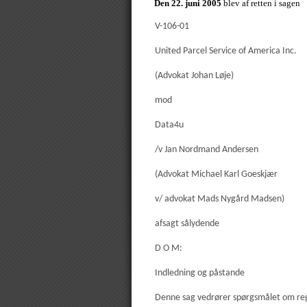
Den 22. juni 2005
blev af retten i sagen
V-106-01
United Parcel Service of America Inc.
(Advokat Johan Løje)
mod
Data4u
/v Jan Nordmand Andersen
(Advokat Michael Karl Goeskjær
v/ advokat Mads Nygård Madsen)
afsagt sålydende
D O M:
Indledning og påstande
Denne sag vedrører spørgsmålet om reg