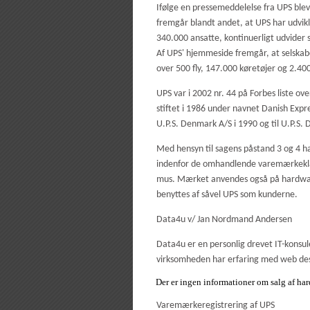
Ifølge en pressemeddelelse fra UPS blev
fremgår blandt andet, at UPS har udvik
340.000 ansatte, kontinuerligt udvider s
Af UPS' hjemmeside fremgår, at selskab
over 500 fly, 147.000 køretøjer og 2.40
UPS var i 2002 nr. 44 på Forbes liste 
stiftet i 1986 under navnet Danish Expr
U.P.S. Denmark A/S i 1990 og til U.P.S.
Med hensyn til sagens påstand 3 og 4 
indenfor de omhandlende varemærkeklas
mus. Mærket anvendes også på hardware 
benyttes af såvel UPS som kunderne.
Data4u v/ Jan Nordmand Andersen
Data4u er en personlig drevet IT-konsu
virksomheden har erfaring med web des
Der er ingen informationer om salg af ha
Varemærkeregistrering af UPS