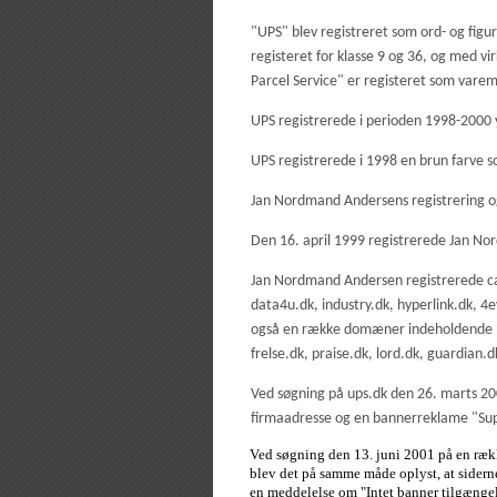
"UPS" blev registreret som ord- og figu
registeret for klasse 9 og 36, og med v
Parcel Service" er registeret som varem
UPS registrerede i perioden 1998-20
UPS registrerede i 1998 en brun farve 
Jan Nordmand Andersens registrering
Den 16. april 1999 registrerede Jan
Jan Nordmand Andersen registrerede ca
data4u.dk, industry.dk, hyperlink.dk, 4
også en række domæner indeholdende byn
frelse.dk, praise.dk, lord.dk, guardian.d
Ved søgning på ups.dk den 26. marts 2
firmaadresse og en bannerreklame "Sup
Ved søgning den 13. juni 2001 på en rækk
blev det på samme måde oplyst, at sidern
en meddelelse om "Intet banner tilgængel