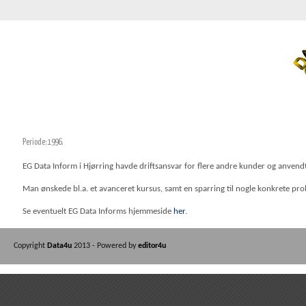
Periode: 1996.
EG Data Inform i Hjørring havde driftsansvar for flere andre kunder og anven
Man ønskede bl.a. et avanceret kursus, samt en sparring til nogle konkrete pro
Se eventuelt EG Data Informs hjemmeside
her
.
Copyright
Data4u
2013 - Powered by
editor4u